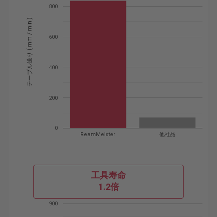
800
テーブル送り ( mm / min )
600
400
200
0
ReamMeister
他社品
工具寿命
1.2倍
900