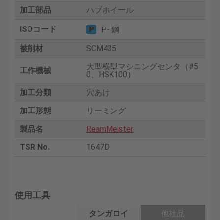
加工部品
ハブホイール
ISOコード
P- 鋼
被削材
SCM435
大型横型マシニングセンタ（#5
工作機械
0、HSK100）
加工分類
穴あけ
加工形態
リーミング
製品名
ReamMeister
TSR No.
1647D
使用工具
タンガロイ
他社品