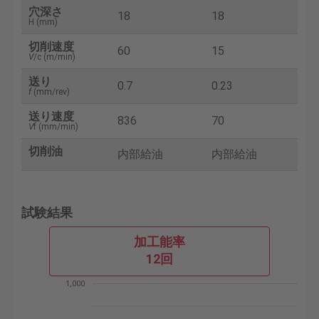
穴深さ
18
18
H (mm)
切削速度
60
15
V
/c (m/min)
送り
0.7
0.23
f
(mm/rev)
送り速度
836
70
V
f (mm/min)
切削油
内部給油
内部給油
試験結果
加工能率
12回
1,000