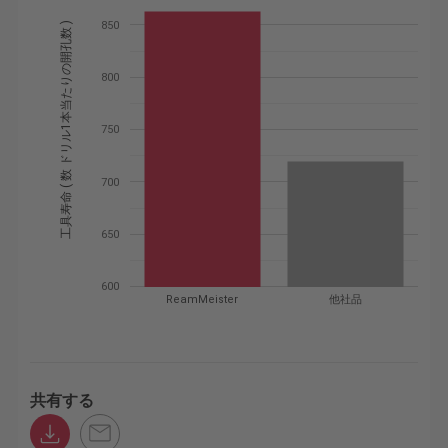
850
工具寿命 ( 数 ドリル1本当たりの開孔数 )
800
750
700
650
600
ReamMeister
他社品
共有する