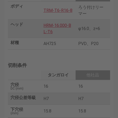
ボディ
ろう付けリー
TRM-T6-R16-8
マー
ヘッド
HRM-16.000-B
φ16.0、z=6
L-T6
材種
AH725
PVD、P20
切削条件
タンガロイ
他社品
穴径
16
16
DC (mm)
穴径公差等級
H7
H7
下穴径
15.8
15.8
(mm)