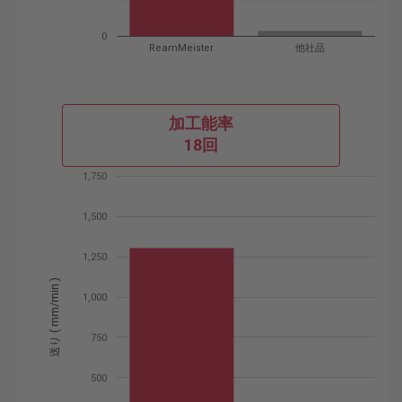
0
ReamMeister
他社品
加工能率
18回
1,750
1,500
1,250
送り ( mm/min )
1,000
750
500