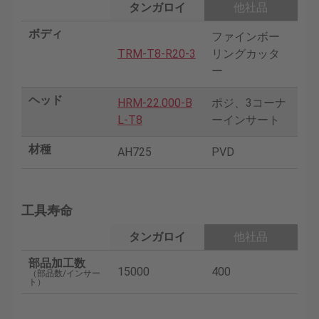
タンガロイ
他社品
ボディ
ファインボー
TRM-T8-R20-3
リングカッタ
ー
ヘッド
HRM-22.000-B
ポジ、3コーナ
L-T8
ーインサート
材種
AH725
PVD
工具寿命
タンガロイ
他社品
部品加工数
15000
400
（部品数/インサー
ト）