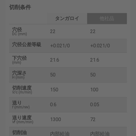
切削条件
タンガロイ
他社品
穴径
22
22
DC (mm)
穴径公差等級
+0.021/0
+0.021/0
下穴径
21.6
21.6
(mm)
穴深さ
50
50
H (mm)
切削速度
150
100
V
/c (m/min)
送り
0.6
0.05
f
(mm/rev)
送り速度
1300
72
V
f (mm/min)
切削油
内部給油
内部給油