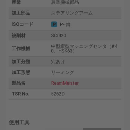
産業
農業機械部品
加工部品
ステアリングアーム
ISOコード
P- 鋼
被削材
SCr420
中型縦型マシニングセンタ（#4
工作機械
0、HSK63）
加工分類
穴あけ
加工形態
リーミング
製品名
ReamMeister
TSR No.
5262D
使用工具