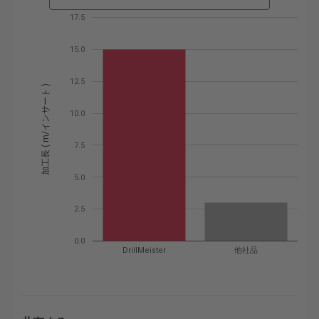
17.5
15.0
12.5
加工長 ( m/インサート )
10.0
7.5
5.0
2.5
0.0
DrillMeister
他社品