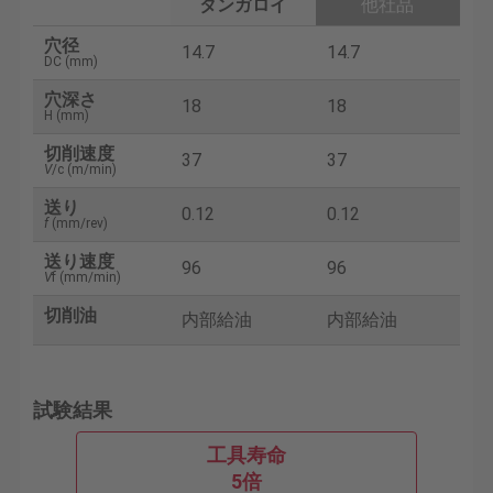
タンガロイ
他社品
穴径
14.7
14.7
DC (mm)
穴深さ
18
18
H (mm)
切削速度
37
37
V
/c (m/min)
送り
0.12
0.12
f
(mm/rev)
送り速度
96
96
V
f (mm/min)
切削油
内部給油
内部給油
試験結果
工具寿命
5倍