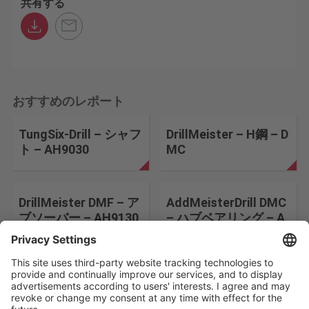
共有する
おすすめのレポート
TungSix-Drill – シャフ
DrillMeister – H鋼 – D
ト – AH9030
MC
DrillMeister DMF – ア
AddMeisterDrill DMC
ブソーバー – AH9130
– ハブベアリング – A
H9130
検索条件を変更する