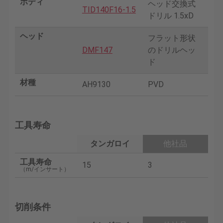
ボディ
ヘッド交換式
TID140F16-1.5
ドリル 1.5xD
ヘッド
フラット形状
DMF147
のドリルヘッ
ド
材種
AH9130
PVD
工具寿命
タンガロイ
他社品
工具寿命
15
3
（m/インサート）
切削条件