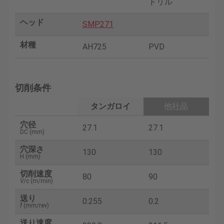
ドリル
ヘッド
SMP271
材種
AH725
PVD
切削条件
タンガロイ
他社品
穴径
27.1
27.1
DC (mm)
穴深さ
130
130
H (mm)
切削速度
80
90
V
/c (m/min)
送り
0.255
0.2
f
(mm/rev)
送り速度