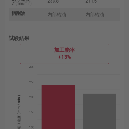
239.8
211.5
V
f (mm/min)
切削油
内部給油
内部給油
試験結果
加工能率
+13%
300
250
送り速度 ( mm / min )
200
150
100