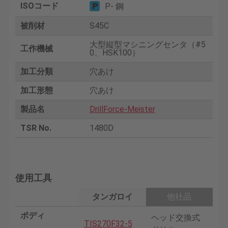
ISOコード
P- 鋼
被削材
S45C
大型縦型マシニングセンタ（#5
工作機械
0、HSK100）
加工分類
穴あけ
加工形態
穴あけ
製品名
DrillForce-Meister
TSR No.
1480D
使用工具
タンガロイ
他社品
ボディ
ヘッド交換式
TIS270F32-5