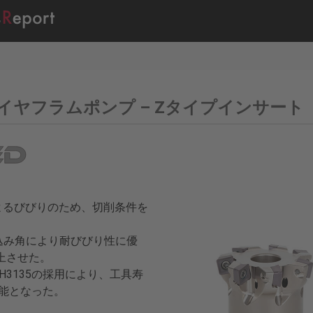
9 – ダイヤフラムポンプ – Zタイプインサート
よるびびりのため、切削条件を
さい切込み角により耐びびり性に優
上させた。
3135の採用により、工具寿
能となった。