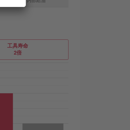
油
内部給油
工具寿命
2倍