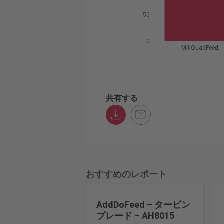
50
0
MillQuadFeed
共有する
おすすめのレポート
AddDoFeed – タービン
ブレード – AH8015