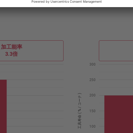
内部給
加工能率
3.3倍
300
250
工具寿命 ( % / コーナ )
200
150
100