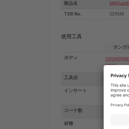
製品名
MillQuad
TSR No.
5295M
使用工具
タンガ
ボディ
EXSW09M0
0R03
工具径
25
インサート
SWMT0904
MM
コーナ数
4
材種
AH3135