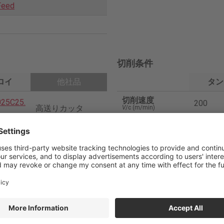
Feed
切削条件
ロイ
他社品
タン
切削速度
25C25.
200
高送りカッタ
V
/c (m/min)
刃当り送り
1.0
f
/z (mm/t)
25
送り速度
7,639
V
f (mm/min)
ZER-
ネガインサート
切込み
1.3
ap
(mm)
4
切削幅
25
ae
(mm)
PVD
切削油