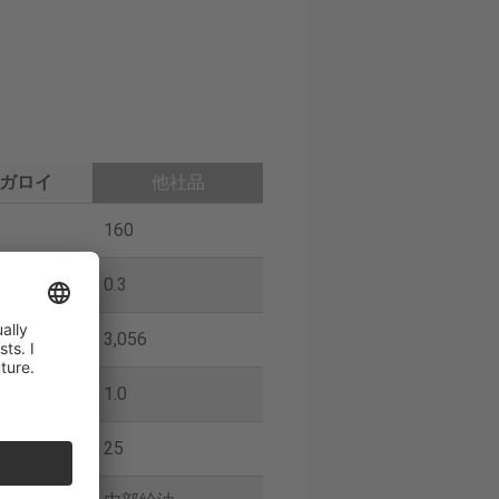
ガロイ
他社品
160
0.3
3,056
1.0
25