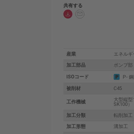
共有する
産業
エネルギ
加工部品
ポンプ部
ISOコード
P- 鋼
被削材
C45
大型縦型
工作機械
SK100）
加工分類
転削加工
加工形態
溝加工