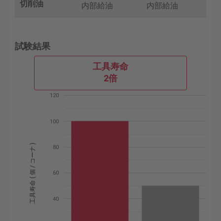
切削油
内部給油
内部給油
試験結果
工具寿命
2倍
120
100
工具寿命 ( 個 / コーナ )
80
60
40