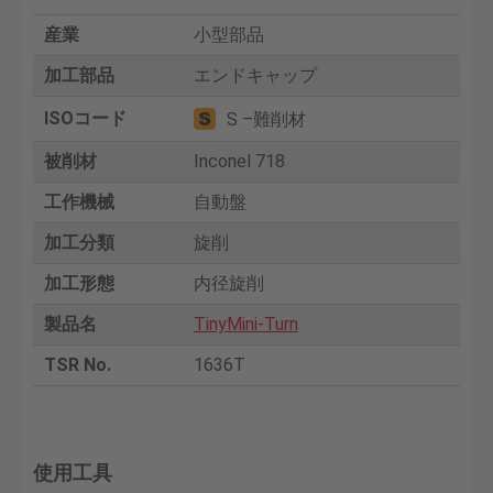
産業
小型部品
加工部品
エンドキャップ
ISOコード
S –難削材
被削材
Inconel 718
工作機械
自動盤
加工分類
旋削
加工形態
内径旋削
製品名
TinyMini-Turn
TSR No.
1636T
使用工具