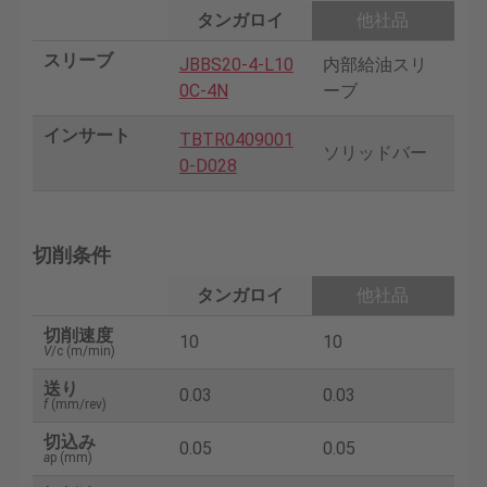
タンガロイ
他社品
スリーブ
JBBS20-4-L10
内部給油スリ
0C-4N
ーブ
インサート
TBTR0409001
ソリッドバー
0-D028
切削条件
タンガロイ
他社品
切削速度
10
10
V
/c (m/min)
送り
0.03
0.03
f
(mm/rev)
切込み
0.05
0.05
a
p (mm)