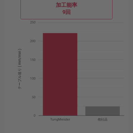
加工能率
9回
250
200
テーブル送り ( mm/min )
150
100
50
0
TungMeister
他社品