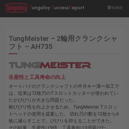
日本語
TungMeister – 2輪用クランクシャ
フト – AH735
生産性と工具寿命の向上
オートバイのクランクシャフトの半月キー溝ー加工で
は、従来は12枚刃のTスロットカッターが使われてい
たがびびりが大きな問題だった。
耐びびり性を向上させるため、TungMeister Tスロッ
トヘッドの使用を提案した。 切れ刃の数を12枚から6
枚に減らすことで、びびりを抑えることができた。
その結果、生産性は9倍、工具寿命は3倍延びた。