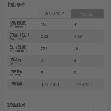
切削条件
タンガロイ
他社品
切削速度
100
41
V
/c (m/min)
刃当り送り
0.03
0.004
f
/z (mm/t)
送り速度
221
25
V
f (mm/min)
切込み
4
4
ap
(mm)
切削幅
5
5
ae
(mm)
切削油
ドライ加工
ドライ加工
試験結果