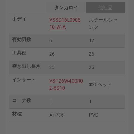
タンガロイ
他社品
ボディ
VSSD16L090S
スチールシャ
10-W-A
ンク
有効刃数
6
12
工具径
26
26
突き出し長さ
25
25
インサート
VST26W4.00R0
Φ26ヘッド
2-6S10
コーナ数
1
1
材種
AH735
PVD