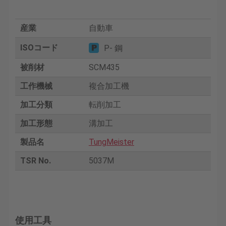
産業
自動車
ISOコード
P- 鋼
被削材
SCM435
工作機械
複合加工機
加工分類
転削加工
加工形態
溝加工
製品名
TungMeister
TSR No.
5037M
使用工具