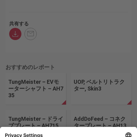
共有する
おすすめのレポート
TungMeister – EVモ
UOP, ベルトリトラク
ーターシャフト – AH7
ター, Skin3
35
TungMeister – ドライ
AddDoFeed – コネク
ブプレート – AH715
タープレート – AH13
0