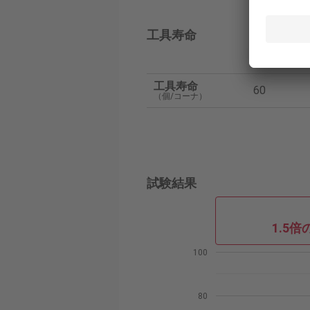
工具寿命
タンガ
工具寿命
60
（個/コーナ）
試験結果
1.5
100
80