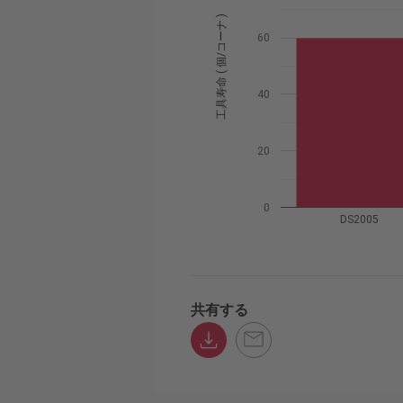
工具寿命 ( 個/コーナ )
60
40
20
0
DS2005
共有する