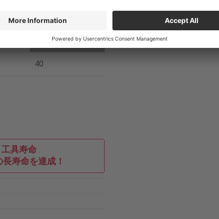
ロイ
他社品
40
工具寿命
倍の長寿命を達成！