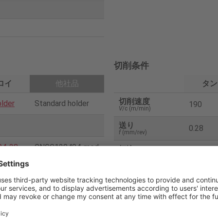
切削条件
ロイ
他社品
タン
切削速度
older
Standard holder
190
V
/c (m/min)
送り
0.28
f
(mm/rev)
04-28
CNGG120404-med
切込み
0.6
a
p (mm)
ium breaker
切削油
湿式
4
Carbide grade