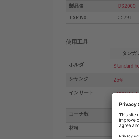
製品名
DS2000
TSR No.
5579T
使用工具
タンガ
ホルダ
Standard h
シャンク
25角
インサート
CNGG1204
DS2005
コーナ数
4
材種
DS2005