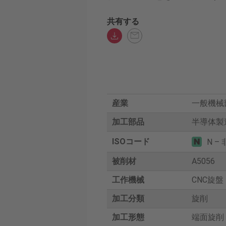
共有する
産業
一般機械
加工部品
半導体製
ISOコード
N –
被削材
A5056
工作機械
CNC旋盤
加工分類
旋削
加工形態
端面旋削