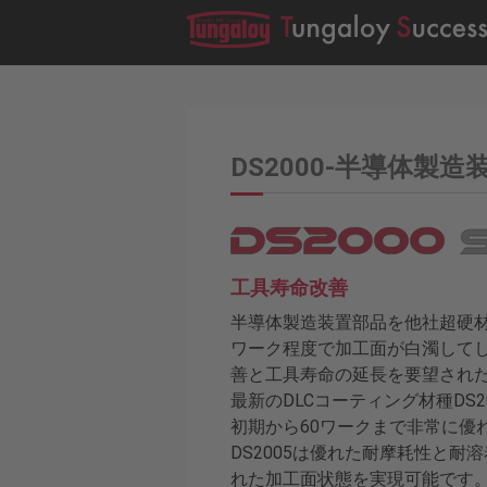
DS2000-半導体製造装
工具寿命改善
半導体製造装置部品を他社超硬材
ワーク程度で加工面が白濁して
善と工具寿命の延長を要望され
最新のDLCコーティング材種DS
初期から60ワークまで非常に優
DS2005は優れた耐摩耗性と耐
れた加工面状態を実現可能です