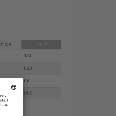
ガロイ
他社品
190
0.28
0.6
湿式