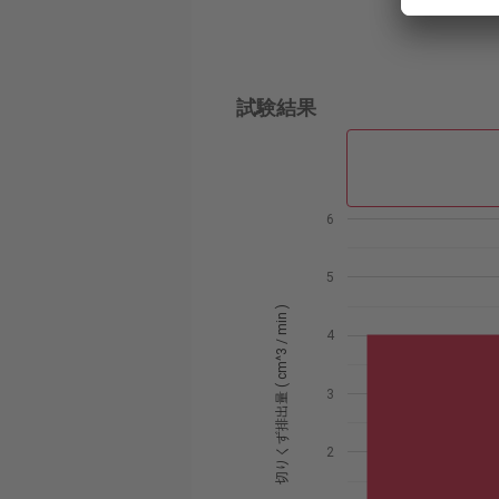
試験結果
6
5
切りくず排出量 ( cm^3 / min )
4
3
2