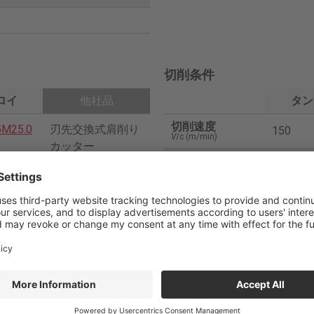
切削条件
ロイ
他社品
タン
切削速度
5M25.0
刃先交換式肩削り
150
V
/c (m/min)
カッター
刃当り送り
0.03
f
/z (mm/t)
2
送り速度
286
V
f (mm/min)
32
切込み
0.7
04PXE
2コーナー・ポジ
ap
(mm)
インサート
切削幅
20
ae
(mm)
PVD
切削油
内部給