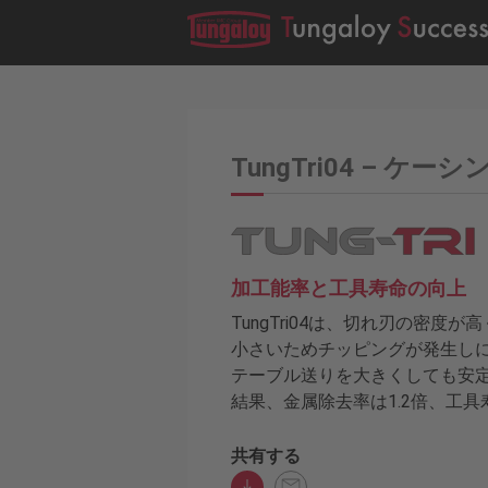
TungTri04 – ケーシン
加工能率と工具寿命の向上
TungTri04は、切れ刃の密度
小さいためチッピングが発生し
テーブル送りを大きくしても安定
結果、金属除去率は1.2倍、工具
共有する