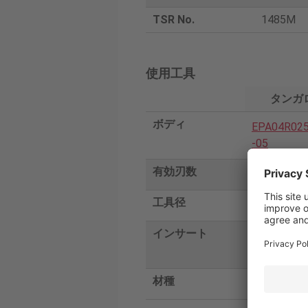
TSR No.
1485M
使用工具
タンガ
ボディ
EPA04R02
-05
有効刃数
5
工具径
25
インサート
トムト0402
R-MM
材種
AH3225