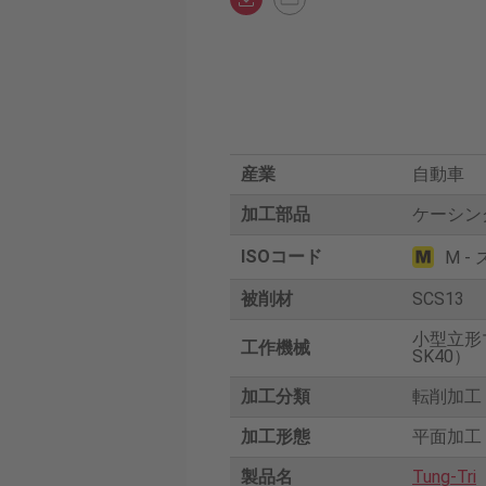
産業
自動車
加工部品
ケーシン
ISOコード
M -
被削材
SCS13
小型立形
工作機械
SK40）
加工分類
転削加工
加工形態
平面加工
製品名
Tung-Tri