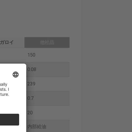
ガロイ
他社品
150
0.08
239
0.7
20
油
内部給油