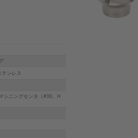
グ
 ステンレス
マシニングセンタ（#30、H