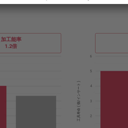
加工能率
1.2倍
6
5
工具寿命 ( 個/インサート )
4
3
2