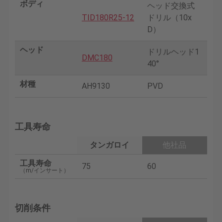
ボディ
ヘッド交換式
TID180R25-12
ドリル（10x
D）
ヘッド
ドリルヘッド1
DMC180
40°
材種
AH9130
PVD
工具寿命
タンガロイ
他社品
工具寿命
75
60
（m/インサート）
切削条件