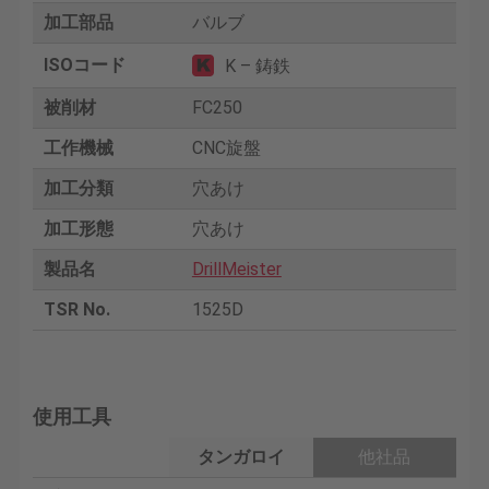
加工部品
バルブ
ISOコード
K – 鋳鉄
被削材
FC250
工作機械
CNC旋盤
加工分類
穴あけ
加工形態
穴あけ
製品名
DrillMeister
TSR No.
1525D
使用工具
タンガロイ
他社品