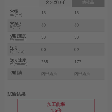
タンガロイ
他社品
穴径
18
18
DC (mm)
穴深さ
30
30
H (mm)
切削速度
50
50
V
/c (m/min)
送り
0.3
0.2
f
(mm/rev)
送り速度
265
177
V
f (mm/min)
切削油
内部給油
内部給油
試験結果
加工能率
1.5倍