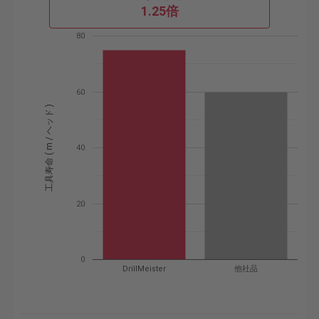
1.25倍
80
60
工具寿命 ( m / ヘッド )
40
20
0
DrillMeister
他社品