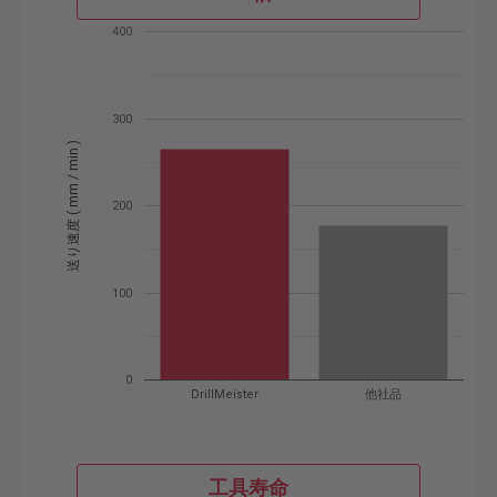
400
300
送り速度 ( mm / min )
200
100
0
DrillMeister
他社品
工具寿命