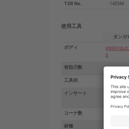
TSR No.
1455M
使用工具
タンガ
ボディ
VSSD10L0
S
有効刃数
2
工具径
10
インサート
VDS100A4
6
コーナ数
1
材種
AH725