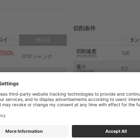
切削条件
ロイ
他社品
タン
切削速度
75S06-
100
D10 シャンク
V
/c (m/min)
送り
0.2
f
(mm/rev)
2
送り速度
640
V
f (mm/min)
10
穴深さ
3
5-02S0
(mm)
面取りヘッド
切削油
外部給
1
PVD