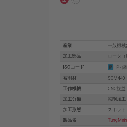
産業
一般機械
加工部品
ロータ（
ISOコード
P- 鋼
被削材
SCM440
工作機械
CNC旋盤
加工分類
転削加工
加工形態
スポット
製品名
TungMeis