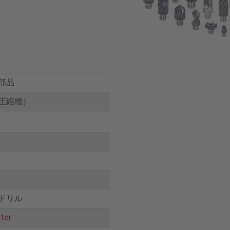
部品
圧縮機）
ドリル
ter