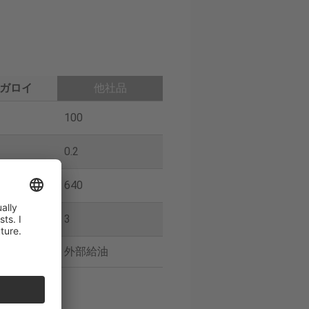
ガロイ
他社品
100
0.2
640
3
油
外部給油