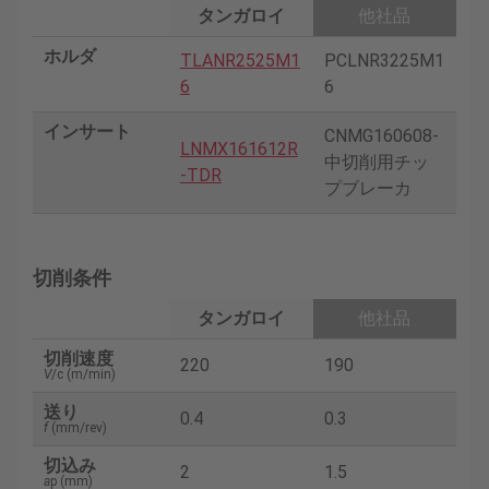
タンガロイ
他社品
ホルダ
TLANR2525M1
PCLNR3225M1
6
6
インサート
CNMG160608-
LNMX161612R
中切削用チッ
-TDR
プブレーカ
切削条件
タンガロイ
他社品
切削速度
220
190
V
/c (m/min)
送り
0.4
0.3
f
(mm/rev)
切込み
2
1.5
a
p (mm)