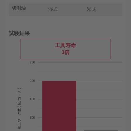
切削油
湿式
湿式
試験結果
工具寿命
3倍
250
200
加工ワーク数 ( 個/コーナ )
150
100