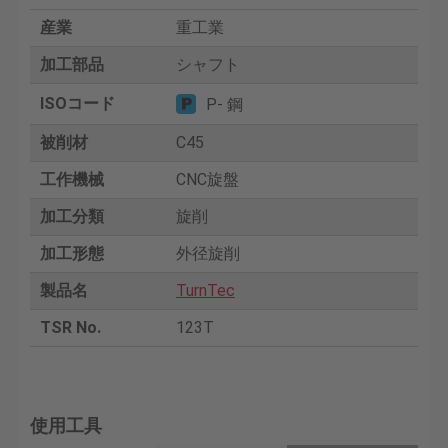
産業
重工業
加工部品
シャフト
ISOコード
P- 鋼
被削材
C45
工作機械
CNC旋盤
加工分類
旋削
加工形態
外径旋削
製品名
TurnTec
TSR No.
123T
使用工具