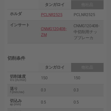
タンガロイ
他社品
ホルダ
PCLNR2525
PCLNR2525
インサート
CNMG120408-
CNMG120408-
中切削用チッ
ZM
プブレーカ
切削条件
タンガロイ
他社品
切削速度
150
150
V
/c (m/min)
送り
0.3
0.3
f
(mm/rev)
切込み
0.5
0.5
a
p (mm)