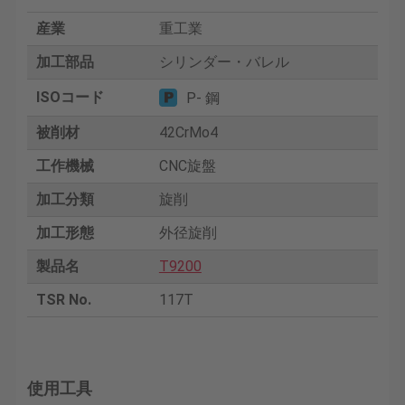
産業
重工業
加工部品
シリンダー・バレル
ISOコード
P- 鋼
被削材
42CrMo4
工作機械
CNC旋盤
加工分類
旋削
加工形態
外径旋削
製品名
T9200
TSR No.
117T
使用工具