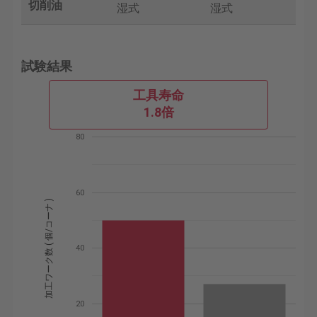
切削油
湿式
湿式
試験結果
工具寿命
1.8倍
80
60
加工ワーク数 ( 個/コーナ )
40
20