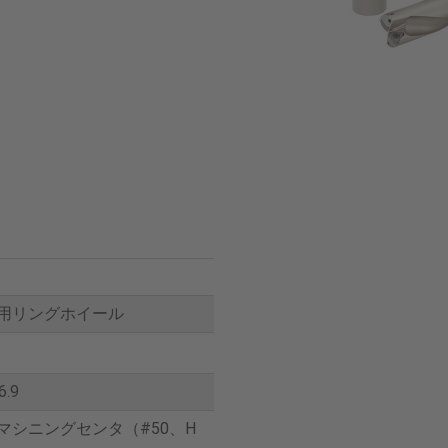
用リングホイール
6.9
マシニングセンタ（#50、H