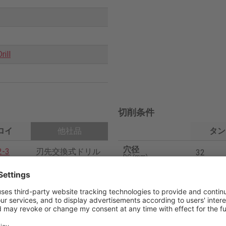
rill
切削条件
ロイ
他社品
タン
穴径
2-3
刃先交換式ドリル
32
DC (mm)
08R-
穴深さ
80
４角形インサート
H (mm)
切削速度
150
V
/c (m/min)
PVD
送り