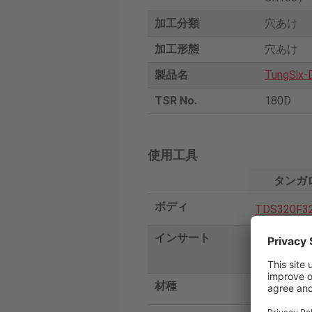
加工分類
穴あけ
加工形態
穴あけ
製品名
TungSix-D
TSR No.
180D
使用工具
タンガ
ボディ
TDS320F3
インサート
WWMU08X4
DJ
材種
AH9030