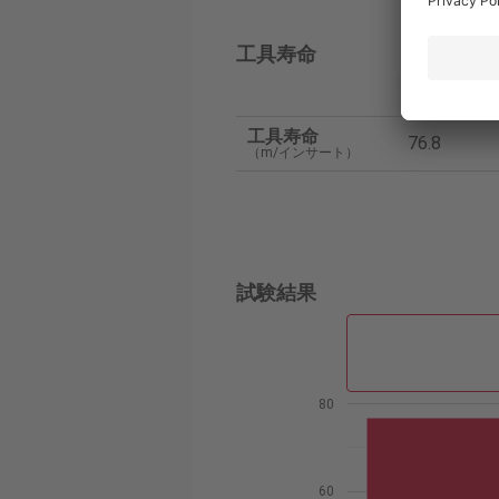
工具寿命
タンガ
工具寿命
76.8
（m/インサート）
試験結果
80
60