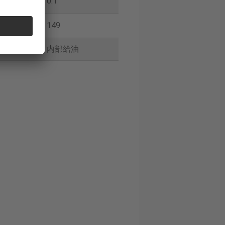
0.1
149
油
内部給油