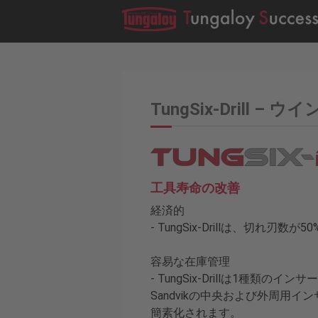
TungSix-Drill 
工具寿命の改善
経済的
- TungSix-Drillは、切れ
容易な在庫管理
- TungSix-Drillは1種類
Sandvikの中央および外周用
簡素化されます。