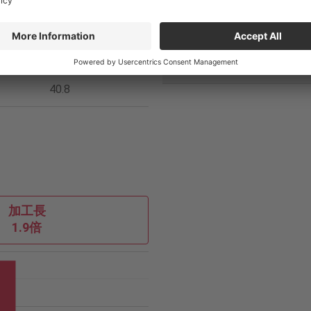
0.1
f
(mm/rev)
送り速度
149
V
f (mm/min)
ロイ
他社品
切削油
内部給
40.8
加工長
1.9倍