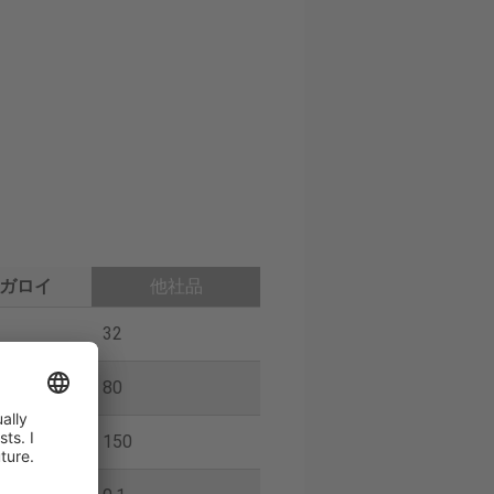
ガロイ
他社品
32
80
150