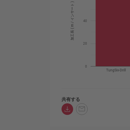
加工長 ( m / インサート )
40
20
0
TungSix-Drill
共有する