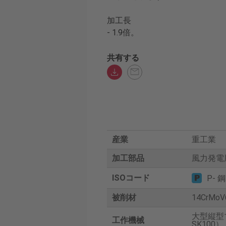
加工長
- 1.9倍。
共有する
産業
重工業
加工部品
風力発電
ISOコード
P- 鋼
被削材
14CrMoV
大型縦型
工作機械
SK100）