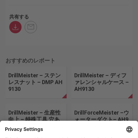
共有する
おすすめのレポート
DrillMeister – ステン
DrillMeister – ディフ
レスナット – DMP AH
ァレンシャルケース –
9130
AH9130
DrillMeister – 生産性
DrillForceMeister –ウ
向上 – 特殊工具 穴あ
ォーターダクト– AH9
け、表裏面取り
130