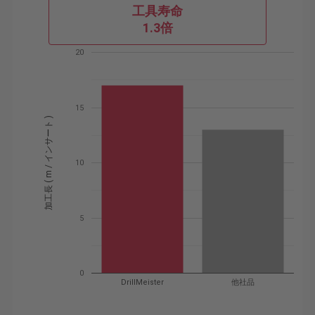
工具寿命
1.3倍
20
15
加工長 ( m / インサート )
10
5
0
DrillMeister
他社品