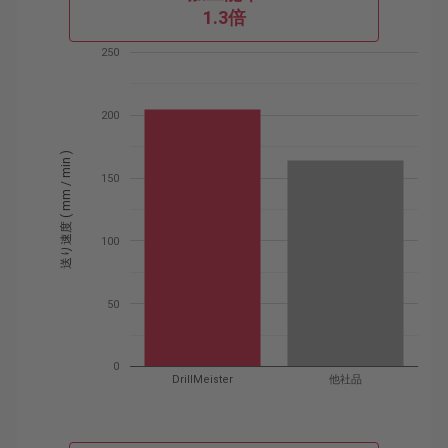
1.3倍
250
200
送り速度 ( mm / min )
150
100
50
0
DrillMeister
他社品