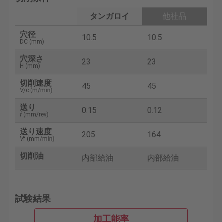
タンガロイ
他社品
穴径
10.5
10.5
DC (mm)
穴深さ
23
23
H (mm)
切削速度
45
45
V
/c (m/min)
送り
0.15
0.12
f
(mm/rev)
送り速度
205
164
V
f (mm/min)
切削油
内部給油
内部給油
試験結果
加工能率