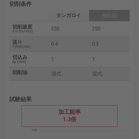
切削条件
タンガロイ
他社品
切削速度
250
250
V
/c (m/min)
送り
0.4
0.3
f
(mm/rev)
切込み
1
1
a
p (mm)
切削油
湿式
湿式
試験結果
加工能率
1.3倍
120