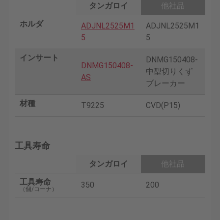
タンガロイ
他社品
ホルダ
ADJNL2525M1
ADJNL2525M1
5
5
インサート
DNMG150408-
DNMG150408-
中型切りくず
AS
ブレーカー
材種
T9225
CVD(P15)
工具寿命
タンガロイ
他社品
工具寿命
350
200
（個/コーナ）