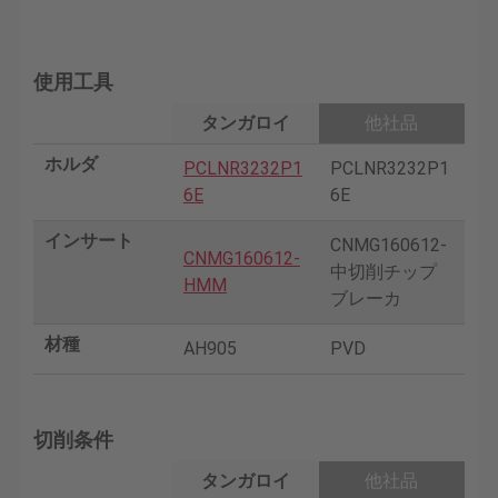
使用工具
タンガロイ
他社品
ホルダ
PCLNR3232P1
PCLNR3232P1
6E
6E
インサート
CNMG160612-
CNMG160612-
中切削チップ
HMM
ブレーカ
材種
AH905
PVD
切削条件
タンガロイ
他社品