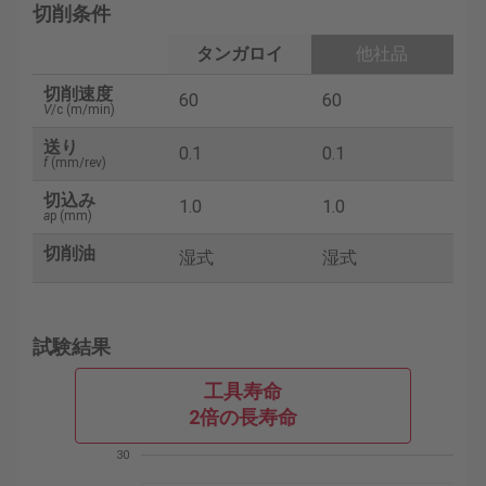
切削条件
タンガロイ
他社品
切削速度
60
60
V
/c (m/min)
送り
0.1
0.1
f
(mm/rev)
切込み
1.0
1.0
a
p (mm)
切削油
湿式
湿式
試験結果
工具寿命
2倍の長寿命
30