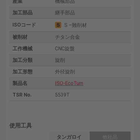
産業
機械部品
加工部品
継手部品
ISOコード
S –難削材
被削材
チタン合金
工作機械
CNC旋盤
加工分類
旋削
加工形態
外径旋削
製品名
ISO-EcoTurn
TSR No.
5539T
使用工具
タンガロイ
他社品