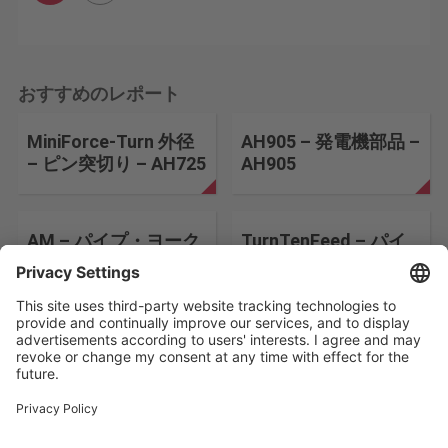
おすすめのレポート
MiniForce-Turn 外径
AH905 – 発電機部品 –
– ピン突切り – AH725
AH905
AM – パイプ・ヨーク
TurnTenFeed – パイ
– T9215
プ – T9225
検索条件を変更する