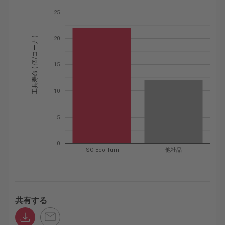
25
工具寿命 ( 個/コーナ )
20
15
10
5
0
ISO-Eco Turn
他社品
共有する