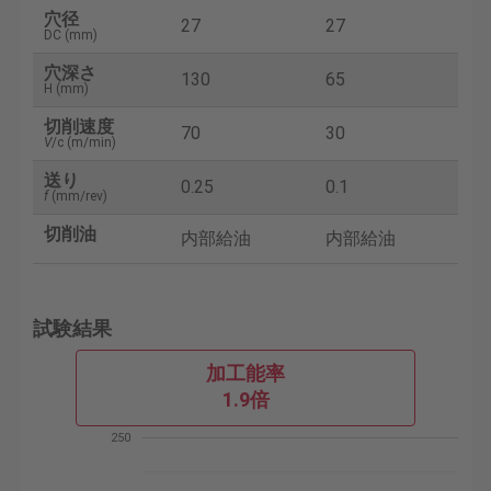
穴径
27
27
DC (mm)
穴深さ
130
65
H (mm)
切削速度
70
30
V
/c (m/min)
送り
0.25
0.1
f
(mm/rev)
切削油
内部給油
内部給油
試験結果
加工能率
1.9倍
250