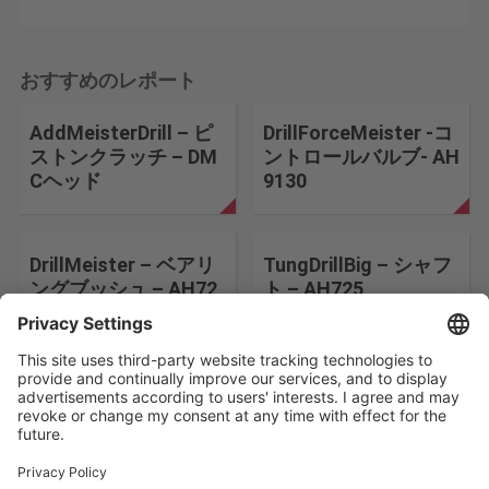
おすすめのレポート
AddMeisterDrill – ピ
DrillForceMeister -コ
ストンクラッチ – DM
ントロールバルブ- AH
Cヘッド
9130
DrillMeister – ベアリ
TungDrillBig – シャフ
ングブッシュ – AH72
ト – AH725
5
検索条件を変更する