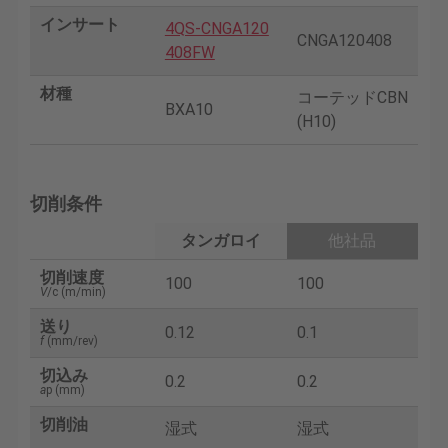
インサート
4QS-CNGA120
CNGA120408
408FW
材種
コーテッドCBN
BXA10
(H10)
切削条件
タンガロイ
他社品
切削速度
100
100
V
/c (m/min)
送り
0.12
0.1
f
(mm/rev)
切込み
0.2
0.2
a
p (mm)
切削油
湿式
湿式