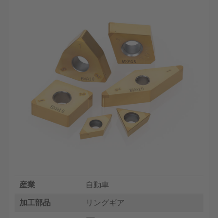
産業
自動車
加工部品
リングギア