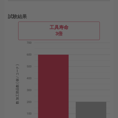
試験結果
工具寿命
3倍
700
600
数 加工部品数 ( 個 / コーナ )
500
400
300
200
100