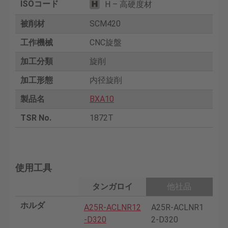
ISOコード
H – 高硬度材
被削材
SCM420
工作機械
CNC旋盤
加工分類
旋削
加工形態
内径旋削
製品名
BXA10
TSR No.
1872T
使用工具
タンガロイ
他社品
ホルダ
A25R-ACLNR12
A25R-ACLNR1
-D320
2-D320