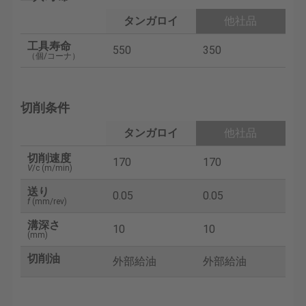
タンガロイ
他社品
工具寿命
550
350
（個/コーナ）
切削条件
タンガロイ
他社品
切削速度
170
170
V
/c (m/min)
送り
0.05
0.05
f
(mm/rev)
溝深さ
10
10
(mm)
切削油
外部給油
外部給油