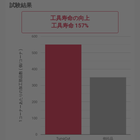
試験結果
工具寿命の向上
工具寿命 157%
600
1コーナーあたりの加工部品数 ( 個/コーナ )
500
400
300
200
100
0
TungCut
他社品