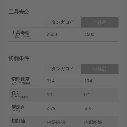
工具寿命
タンガロイ
他社品
工具寿命
2500
1500
（個/コーナ）
切削条件
タンガロイ
他社品
切削速度
134
134
V
/c (m/min)
送り
0.1
0.1
f
(mm/rev)
溝深さ
4.75
4.75
(mm)
切削油
内部給油
内部給油