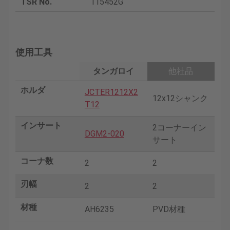
TSR No.
115452G
使用工具
タンガロイ
他社品
ホルダ
JCTER1212X2
12x12シャンク
T12
インサート
2コーナーイン
DGM2-020
サート
コーナ数
2
2
刃幅
2
2
材種
AH6235
PVD材種