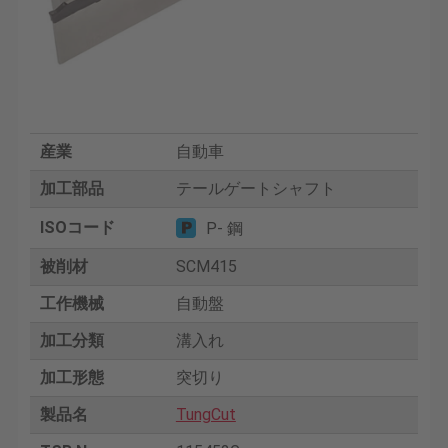
産業
自動車
加工部品
テールゲートシャフト
ISOコード
P- 鋼
被削材
SCM415
工作機械
自動盤
加工分類
溝入れ
加工形態
突切り
製品名
TungCut