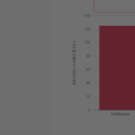
140
120
100
)
切
れ
刃
当
た
り
の
加
工
長
(
m
80
60
40
20
0
DrillMeister