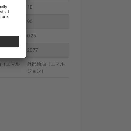
10
90
0.25
2077
油（エマル
外部給油（エマル
）
ジョン）