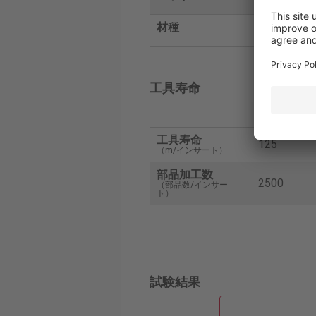
材種
AH9130
工具寿命
タンガ
工具寿命
125
（m/インサート）
部品加工数
2500
（部品数/インサー
ト）
試験結果