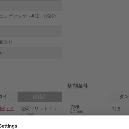
ニングセンタ（#30、HSK4
面取り
ter
切削条件
ロイ
他社品
タン
穴径
-M(テイ
超硬ソリッドドリ
13.8
DC (mm)
ル 5xD
穴径公差等級
IT10
H9130