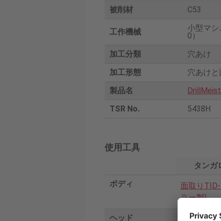
被削材
C53
小型マシ
工作機械
0）
加工分類
穴あけ
加工形態
穴あけと
製品名
DrillMeis
TSR No.
5438H
使用工具
タンガ
ボディ
面取りTID
ラー製)
ヘッド
DMP138 A